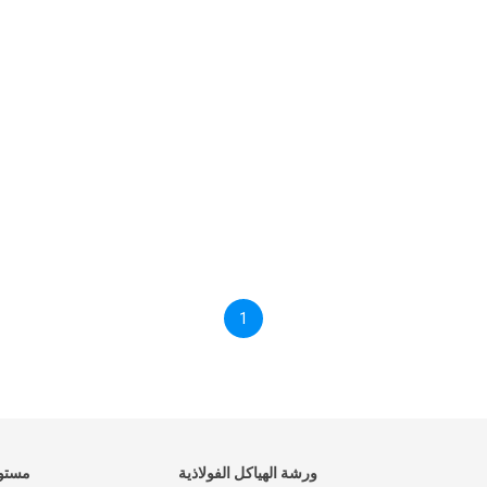
1
ورشة الهياكل الفولاذية
مستود