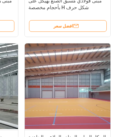
مبنى فولاذي مُسبق الصنع بهيكل على
شكل حرف H بأحجام مخصصة
افضل سعر