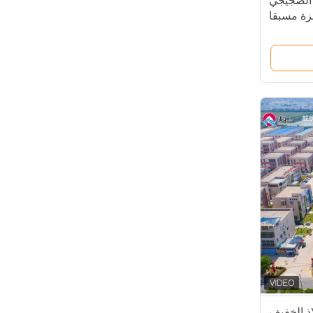
ناء ISO العزل الضجيجي
زة مسبقا
لاذ الخفيف