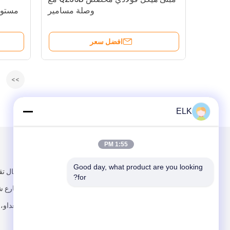
وصلة مسامير
مستود
افضل سعر
>>
ELK
1:55 PM
البريد بنا
تبعتنا
Good day, what product are you looking 
300 متر شمال 
for?
شنغشن وشارع شن
بينغدو، تشينغداو،
الصين