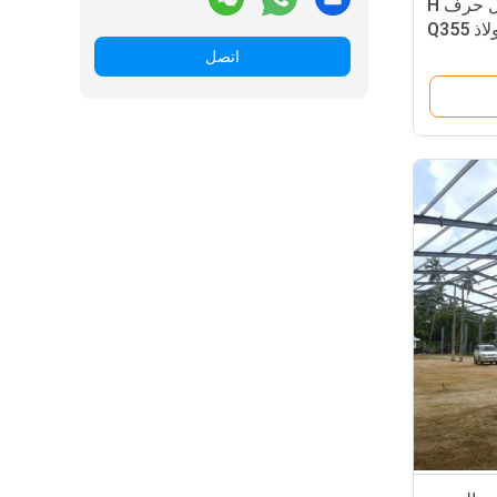
مبنى هيكل فولاذي على شكل حرف H
Q35
اتصل