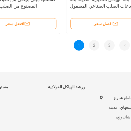
عات الصلب الصناعي المصقول
المصنوع من الصلب
افضل سعر
افضل سعر
1
2
3
>
ورشة الهياكل الفولاذية
مستود
تقاطع شارع
غهاي، مدينة
 شاندونغ،