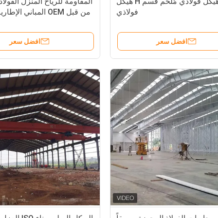
مبنى هيكل فولاذي مُلحَم قسم H هيكل
المقاومة للرياح المنزل الفولا
فولاذي
من قبل OEM المباني الإطارية المعدنية
افضل سعر
افضل سعر