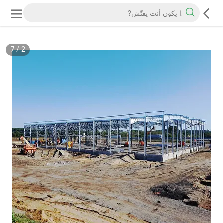
7
/
2