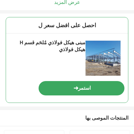
عرض المزيد
احصل على افضل سعر ل
مبنى هيكل فولاذي مُلحَم قسم H
هيكل فولاذي
استمر
المنتجات الموصى بها