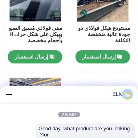
جولة في المصنع
مستودع هيكل فولاذي ذو
مبنى فولاذي مُسبق الصنع
جودة عالية منخفضة
بهيكل على شكل حرف H
مراقبة الجودة
التكلفة
بأحجام مخصصة
إرسال استفسار
إرسال استفسار
اتصل بنا
أخبار
ELK
القضايا
اطلب اقتباس
9:57 AM
Good day, what product are you looking 
مستودع الهيكل الصلب
for?
سمك الشريط 5 إلى 16
طول المبنى هيكل الفولاذ