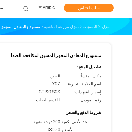
Arabic
الم
طلب اقتباس
منزل
المنتجات
منزل مزرعة الماشية
مستودع المعادن المجهز 
مستودع المعادن المجهز المسبق لمكافحة الصدأ
تفاصيل المنتج:
مكان المنشأ:
الصين
اسم العلامة التجارية:
XGZ
إصدار الشهادات:
CE ISO SGS
رقم الموديل:
H قسم الصلب
شروط الدفع والشحن:
الحد الأدنى لكمية:
200 درجة مئوية
الأسعار:
50 USD