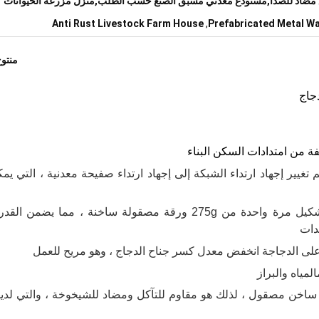
مضاد للصدأ,مستودع معدني مسبق الصنع حسب الطلب,منزل مزرعة الحيوانات
Anti Rust Livestock Farm House
,
Prefabricated Metal 
منتو
دجاج
البناء
م تغيير إجهاد ارتداء الشبكة إلى إجهاد ارتداء صفيحة معدنية ، التي يم
3 ، يتم تشكيل الإطار الرئيسي للمعدات من خلال تشكيل مرة واحدة من 275g ورقة مصقولة ساخنة ، مما 
دات
على الدجاجة
انخفض معدل كسر جناح الدجاج ، وهو مريح للعمل
المياه والبراز
مصقول ، لذلك هو مقاوم للتآكل ومضاد للشيخوخة ، والتي لديه