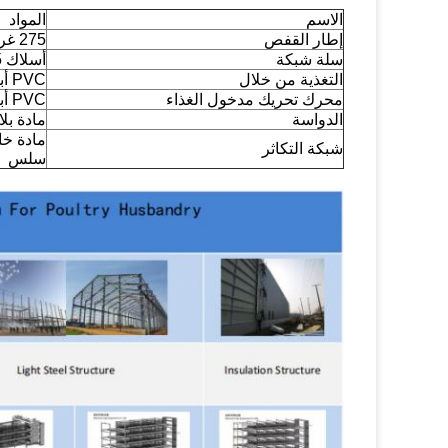
الاسم
المواد
إطار القفص
275 غراماً من الصفائح المصنوعة من الزجاجات
سلة شبكة
أسلاك Q195
التغذية من خلال
PVC أبيض
محرك تحريك مدخول الغذاء
PVC أبيض
الدواسة
مادة بل
شبكة التكاثر
سلس