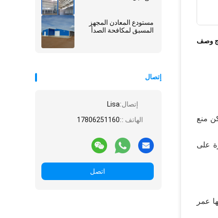
مستودع المعادن المجهز
المسبق لمكافحة الصدأ
ج وصف
إتصال
إتصال:
Lisa
كن
منع
الهاتف ::
17806251160
يضمن القدرة على
اتصل
ا
عمر