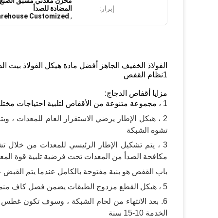
مخزن معدني مسبق الصنع 
إبراز:
المضادة للصدأ
Warehouse Customized
,
الفولاذ الخفيف الجاهز أفضل مادة هيكل الفولاذ بيت ال
1نظام القفص
مزايا أقفاص الدجاج:
1 ، مجموعة متنوعة من الأقفاص لتلبية احتياجات مختلفة من امتدادات السكن
2 ، هيكل الإطار يرضي الاستقرار العام للمعدات ،
ويت
تشوه الشبكة
مكافحة الصدأ من
المعدات تحت فرضية تلبية قوة
المع
باب القفص هو بنية مفتوحة بالكامل عندما يتم القبض 
5 ، هيكل القطع مزدوج الطبقات يضمن فصل كاف من
م
6. بعد الانتهاء من لحام الشبكة ، وسوف تكون غطس ساخن
الخدمة 10-15 سنة