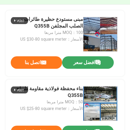
مبنى مستودع حظيرة طائرات من
الصلب المجلفن Q355B
MOQ：100 مترا مربعا
الأسعار：US $30-80 square meter
افضل سعر
اتصل بنا
بناء محفظة فولاذية مقاومة للرياح
Q355B
MOQ：50 مترا مربعا
الأسعار：US $25-80 square meter