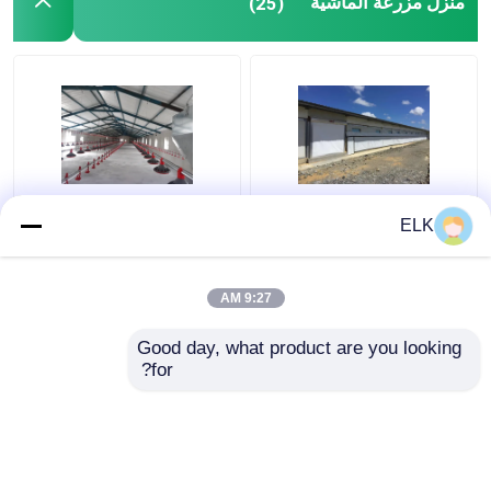
منزل مزرعة الماشية
(25)
بيت مزرعة الحيوانات
H قسم الفولاذ علبة
ELK
الأليفة الصلبية الهيكل
الدجاج التجارية الهيكل
مزرعة الدواجن
الفولاذية المجهزة مسبقا
9:27 AM
افضل سعر
افضل سعر
Good day, what product are you looking 
for?
اتصل بنا
اتصل بنا