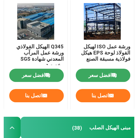
جولة في المصنع
مراقبة الجودة
ورشة عمل ISO لهيكل
Q345 الهيكل الفولاذي
الفولاذ لوحة EPS هيكل
ورشة عمل المرآب
اتصل بنا
فولاذية مسبقة الصنع
المعدني شهادة SGS
مخصصة
افضل سعر
افضل سعر
أخبار
اتصل بنا
اتصل بنا
القضايا
اطلب اقتباس
مبنى الهيكل الصلب
(38)
مستودع الهيكل الصلب