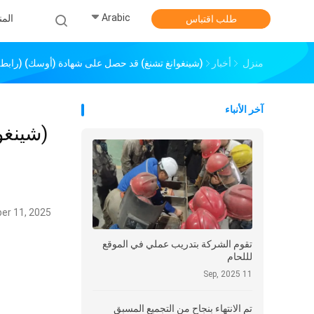
Arabic
الم
طلب اقتباس
منزل
أخبار
(شينغوانغ تشنغ) قد حصل على شهادة (أوسك) (رابطة ب
آخر الأنباء
(شينغو
er 11, 2025
تقوم الشركة بتدريب عملي في الموقع
لللحام
11 Sep, 2025
تم الانتهاء بنجاح من التجميع المسبق