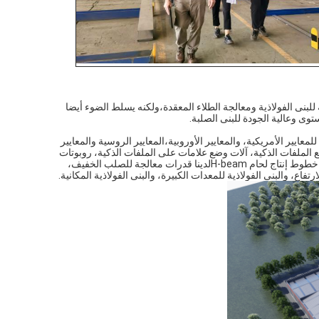
للبنى الفولاذية ومعالجة الطلاء المعقدة،ولكنه يسلط الضوء أيضا
وى وعالية الجودة للبنى الصلبة.
ير الأمريكية، والمعايير الأوروبية،المعايير الروسية والمعايير
 الملفات الذكية، آلات وضع علامات على الملفات الذكية، روبوتات
اللحام، آلات قطع الأنابيب بالليزر، آلات الانحناء الكبيرة، خطوط إنتاج الخيوط المقطعة التلقائية،خطوط إنتاج لحام H-beamلدينا قدرات معالجة للصلب الخفيف،
ارتفاع، والبنى الفولاذية للمعدات الكبيرة، والبنى الفولاذية المكانية.