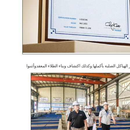
قع لعملية إنتاج وتجهيز الهياكل الصلبة بأكملها.وكذلك اكتشاف وبناء الطلاء المعقدوأثنىوا