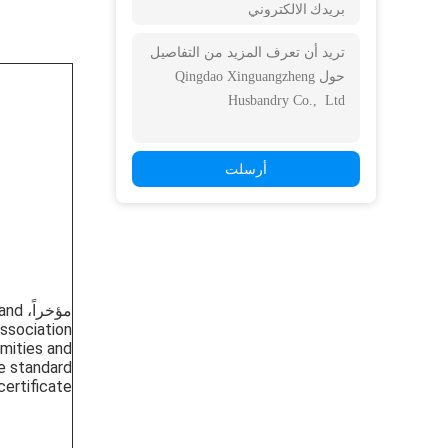
أرسلت
مؤخر
Association
rmities and
e standard
certificate.