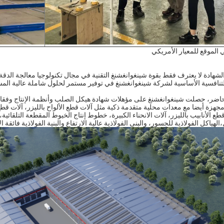
الموقع للمعيار الأمريكي
شهادة لا يعترف فقط بقوة شينغوانغشنغ التقنية في مجال تكنولوجيا معالجة الدقة 
تنافسية الأساسية لشركة شينغوانغشنغ في توفير مستمر لحلول شاملة عالية المست
ضر، حصلت شينغوانغشنغ على مؤهلات شهادة هيكل الصلب وأنظمة الإنتاج وفقا للمعاي
جهزة أيضا مع معدات محلية متقدمة ذكية مثل آلات قطع الألواح بالليزر، آلات قطع
لهياكل الفولاذية للجسور، والبنى الفولاذية عالية الارتفاع والبنية الفولاذية فائقة ال