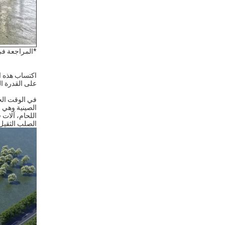
*المراجعة في 
اكتساب هذه ال
على القدرة ال
في الوقت الحا
الصينية وهي م
الصلب الثقيل،ا