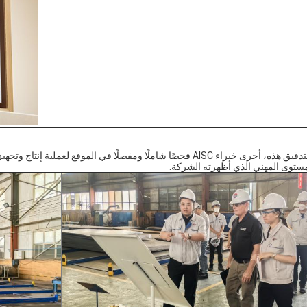
خلال عملية التدقيق هذه، أجرى خبراء AISC فحصًا شاملًا ومفصلًا في المو
ستوى المهني الذي أظهرته الشركة.