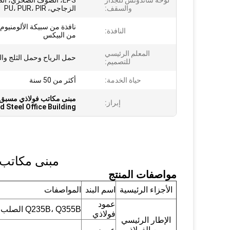
لوحة ساندوتش للجدار
EPS، الصوف الصخري، ا
والسقف:
الزجاجي، PU، PUR، PIR
نافذة من سبيكة الألومنيوم 
النافذة:
من البيكس
المعلم الرئيسي
حمل الرياح وحمل الثلج وال
للتصميم:
حياة الخدمة:
أكثر من 50 سنة
مبنى مكاتب فولاذي مسبق ا
إبراز:
d Steel Office Building
مبنى مكاتب 
مواصفات المنتج
الأجزاء الرئيسية
اسم البند
المواصفات
عمود
Q235B، Q355B الصلب المطاوئ من النوع H
فولاذي
الإطار الرئيسي
من الفولاذ