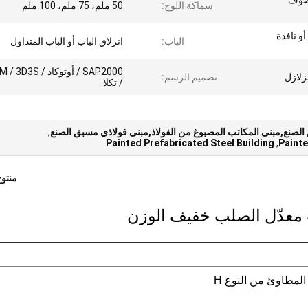
لصوف
سماكة اللوح:
50 ملم، 75 ملم، 100 ملم
أو نافذة
الباب:
انزلاق الباب أو الباب المتداول
SAP2000 / أوتوكاد / 3S
زلازل
تصميم الرسم:
/ تكلا
لصنع,مبنى المكاتب المصبوغ من الفولاذ,مبنى فولاذي مسبق الصنع
,
Painted Prefabricated Steel Building
,
Painte
منتو
معدّل الصلب خفيف الوزن