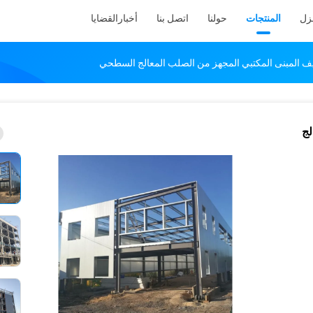
نزل
المنتجات
حولنا
اتصل بنا
أخبار
القضايا
يف المبنى المكتبي المجهز من الصلب المعالج السطحي
لج