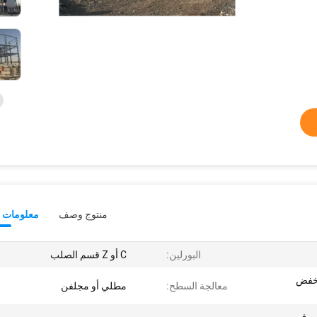
منتوج وصف
معلومات ت
البورلين:
C أو Z قسم الصلب
ب منخفض
معالجة السطح:
مطلي أو مجلفن