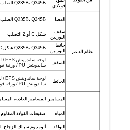
عمود
Q235B، Q345B الصلب المطاوئ من النوع H
فولاذي
العصا
Q235B، Q345B الصلب المستدير التصبغ الساخن
سقف
شكل C أو Z التصلب
البورلين
حائط
Q235B، Q345B شكل C أو Z الغزل
البورلين
نظام الدعم
لوحة
السقف
ساندويتش PU / ورقة فولاذية ذات لون واحد
لوحة
الحائط
ساندويتش PU / ورقة فولاذية ذات لون واحد
المسامير
المسامير العادية، المسامي
المياه
صفيحات الفولاذ المقاوم ل
النوافذ
ألومنيوم سبائك الزجاج النوافذ