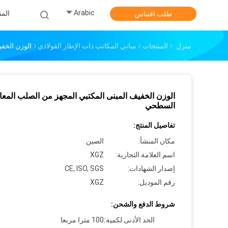
Arabic
الم
طلب اقتباس
منزل
المنتجات
مباني المكاتب ذات الإطار الفولاذي
الوزن الخف
الوزن الخفيف المبنى المكتبي المجهز من الصلب المعا
السطحي
تفاصيل المنتج:
مكان المنشأ:
الصين
اسم العلامة التجارية:
XGZ
إصدار الشهادات:
CE, ISO, SGS
رقم الموديل:
XGZ
شروط الدفع والشحن:
الحد الأدنى لكمية:
100 مترا مربعا