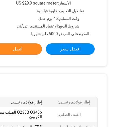
الأسعار:
US $29.9 square meter
تفاصيل التغليف:
حاوية قياسية
وقت التسليم:
45 يوم عمل
شروط الدفع:
الاعتماد المستندي، تي/تي
القدرة على العرض:
5000 طن شهريا
افضل سعر
اتصل
إطار فولاذي رئيسي:
إطار فولاذي رئيسي
Q235B Q345b الصل
الصف الصلب:
الكربون