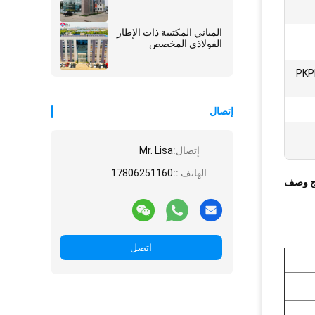
المباني المكتبية ذات الإطار
الفولاذي المخصص
PKPM / 3D
إتصال
إتصال:
Mr. Lisa
الهاتف ::
17806251160
ج وصف
اتصل