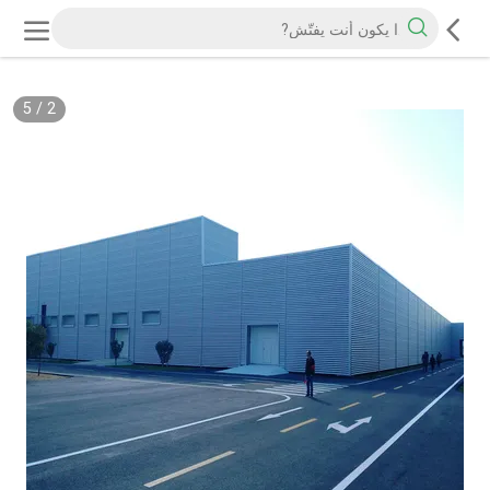
5
/
2