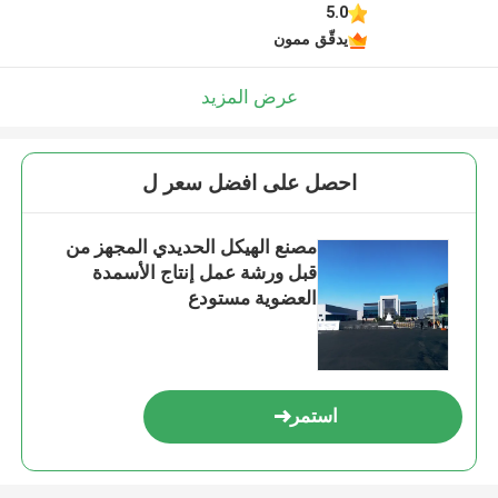
5.0
يدقّق ممون
عرض المزيد
احصل على افضل سعر ل
مصنع الهيكل الحديدي المجهز من
قبل ورشة عمل إنتاج الأسمدة
العضوية مستودع
استمر