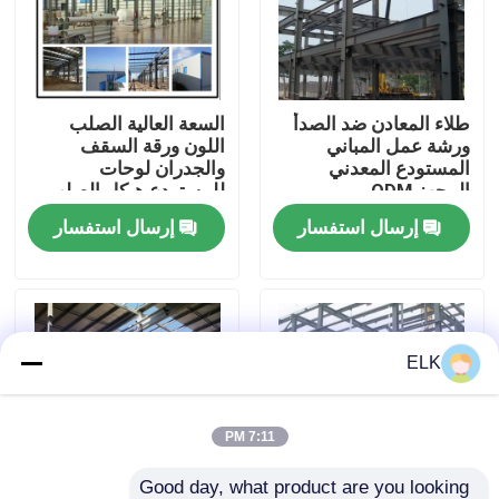
جولة في المصنع
طلاء المعادن ضد الصدأ
السعة العالية الصلب
مراقبة الجودة
ورشة عمل المباني
اللون ورقة السقف
المستودع المعدني
والجدران لوحات
المجهز ODM
للمستودع هيكل الصلب
اتصل بنا
إرسال استفسار
إرسال استفسار
أخبار
القضايا
ELK
اطلب اقتباس
7:11 PM
مستودع الهيكل الصلب
Good day, what product are you looking 