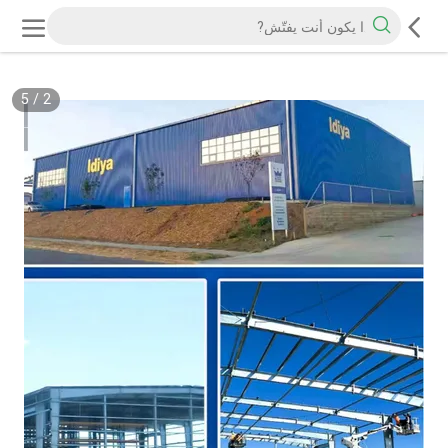
5
/
2