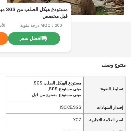
مستودع
قبل مخصص
MOQ：200 درجة مئوية
الأسعا
افضل سعر
منتوج وصف
مستودع الهيكل الصلب SGS
,
تسليط الضوء:
مبنى مستودع SGS
,
مبنى مستودع مصنوع من قبل
إصدار الشهادات
ISO,CE,SGS
اسم العلامة التجارية
XGZ