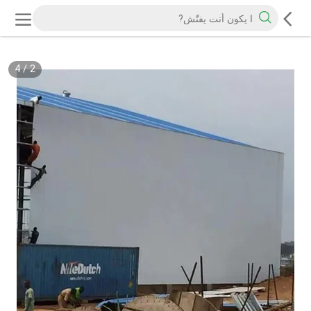
4
/
2