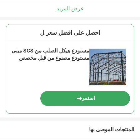
عرض المزيد
احصل على افضل سعر ل
مستودع هيكل الصلب من SGS مبنى
مستودع مصنوع من قبل مخصص
استمر
المنتجات الموصى بها