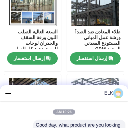
جولة في المصنع
طلاء المعادن ضد الصدأ
السعة العالية الصلب
مراقبة الجودة
ورشة عمل المباني
اللون ورقة السقف
المستودع المعدني
والجدران لوحات
المجهز ODM
للمستودع هيكل الصلب
اتصل بنا
إرسال استفسار
إرسال استفسار
أخبار
القضايا
ELK
اطلب اقتباس
10:26 AM
مستودع الهيكل الصلب
Good day, what product are you looking 