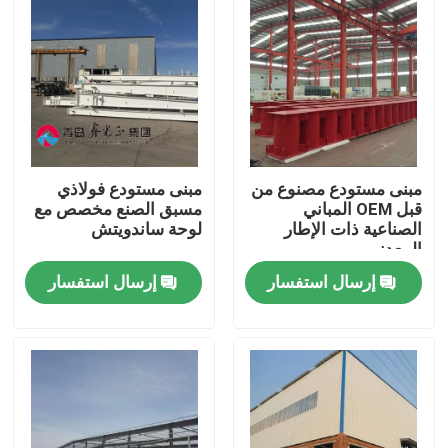
مبنى مستودع مصنوع من
مبنى مستودع فولاذي
قبل OEM المباني
مسبق الصنع مخصص مع
الصناعية ذات الإطار
لوحة ساندويتش
المعدني
إرسال استفسار
إرسال استفسار
المنزل
المنتجات
حولنا