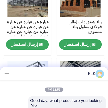
جولة في المصنع
بناء شقق ذات إطار
عبارة عن عبارة عن عبارة
فولاذي مقاول بناء
عن عبارة عن عبارة عن
مراقبة الجودة
مستودع
عبارة عن عبارة عن عبارة
عن عبارة عن عبارة عن
عبارة عن عبارة
إرسال استفسار
إرسال استفسار
اتصل بنا
أخبار
ELK
القضايا
اطلب اقتباس
12:56 PM
Good day, what product are you looking 
مستودع الهيكل الصلب
for?
ورشة عمل قابلة
بناء مستودع جاهز مع