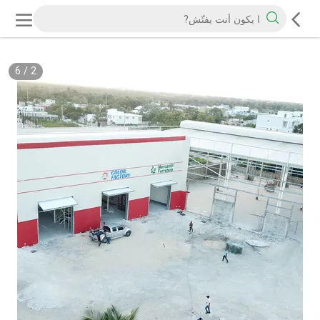
6
/
2