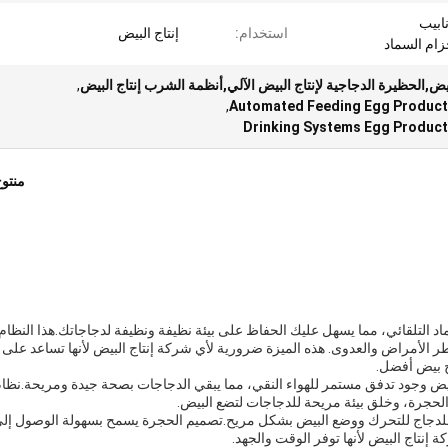
ابيب
استخدام:
إنتاج البيض
حزام السماد
بيض,الحظيرة الدجاجية لإنتاج البيض الآلي,أنظمة الشرب إنتاج البيض
,
,
Automated Feeding Egg Product
Drinking Systems Egg Product
منتو
سماد التلقائي، مما يسهل عليك الحفاظ على بيئة نظيفة ونظيفة لدجاجاتك.هذا النظام
الأمراض والعدوى. هذه الميزة ضرورية لأي شركة إنتاج البيض لأنها تساعد على
ج بيض أفضل.
لبيض وجود تدفق مستمر للهواء النقي، مما يبقي الدجاجات بصحة جيدة ومريحة.نظا
الحجرة، وخلق بيئة مريحة للدجاجات لتضع البيض.
ة للدجاج للتحرك ووضع البيض بشكل مريح.تصميم الحجرة يسمح بسهولة الوصول إل
إنتاج البيض لأنها توفر الوقت والجهد.