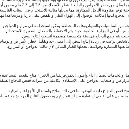
التلقائي في الحفاظ على نظافة القفص والنظافة الصحية، مما يقلل من خطر الأمراض والرائحة. قطر الأسلاك من 2.5 إلى 3.5 ملم يضم
توفر مقاومة التآكل الممتازة، مما يجعلها مثالية للاستخدام في البيئات القاسية.
ن الدجاج لديها إمكانية الوصول إلى الهواء النقي والقفص يبقى باردا ومريحا.هذا مه
 من المناسبات والسيناريوهات المختلفة. يمكن استخدامه في مزارع الدواجن
البيض، أو في المزارع الخلفية، حيث يتم الاحتفاظ بالقطعان الصغيرة للاستخدام
حيث يتم وضع الدجاج في بيئة متخصصة مصممة لتشجيع إنتاج البيض.
لأي شخص يرغب في زيادة إنتاج البيض إلى أقصى حد وتقليل خطر الأمراض والوفيات
صها الممتازة وفوائدها، تجعلها الخيار المثالي لأي مالك الدواجن أو المزارع.
مل والخدمات لضمان أداء وأطول العمر.فريقنا من الخبراء متاح لتقديم المساعدة 
ة المزارعين وأصحاب الدواجن على الاستفادة الكاملة من ميزات قفص الدجاج الطبقة
ج قفص الدجاج طبقة البيض، بما في ذلك إصلاح واستبدال الأجزاء، والترقية
ا يحصلون على أقصى استفادة من استثماراتهم ويحققون النتائج المرجوة مع عمليا