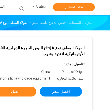
الم
Arabic
طلب اقتباس
منزل
المنتجات
قفص الدجاج طبقة البيض
الفولاذ المغلف نوع A إنتاج البيض الحجرة الدجاجية للأنظمة الأوتوماتيكية لتغذية وشرب
الفولاذ المغلف نوع A إنتاج البيض الحجرة الدجاجية ل
الأوتوماتيكية لتغذية وشرب
تفاصيل المنتج:
China
Place of Origin:
اسم العلامة التجارية:
utomatic laying cage equipment
افضل سعر
اتصل