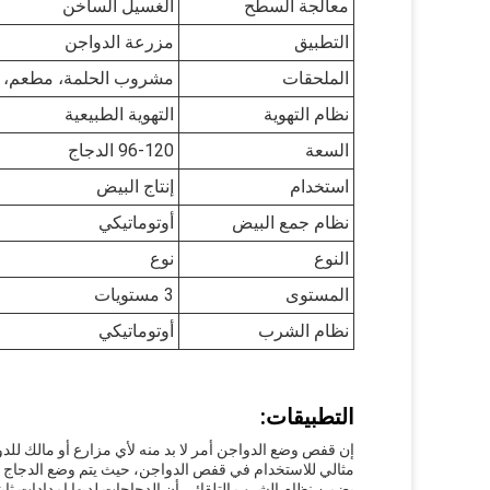
معالجة السطح
الغسيل الساخن
التطبيق
مزرعة الدواجن
الملحقات
مشروب الحلمة، مطعم، أن
نظام التهوية
التهوية الطبيعية
السعة
96-120 الدجاج
استخدام
إنتاج البيض
نظام جمع البيض
أوتوماتيكي
النوع
نوع
المستوى
3 مستويات
نظام الشرب
أوتوماتيكي
التطبيقات:
إن قفص وضع الدواجن أمر لا بد منه لأي مزارع أو مالك للدو
مثالي للاستخدام في قفص الدواجن، حيث يتم وضع الدجاج 
يضمن نظام الشرب التلقائي أن الدجاجات لديها إمدادات ثابت