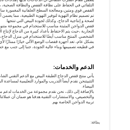
القفص قوي ومتين،ومعالجة السطح الغلفانية المغمورة ساخنة 
تم تصميم نظام التهوية لتوفير التهوية الطبيعية، مما يضمن أ
لصحة و إنتاجية الدجاج، وكذلك لجودة البيض التي تنتجها.
قفص الدواجن المثبتة مناسب للاستخدام في مجموعة متنوعة
التجارية ،حيث يتم الاحتفاظ بأعداد كبيرة من الدجاج لإنتاج 
الشخصي. المنتج مناسب أيضًا للاستخدام في منزل الدجاج،
بشكل عام، تعد أجهزة قفصات الوضع الآلي خيارًا ممتازًا 
في قطيعه.تصميمها وبناء عالية الجودة، جنبا إلى جنب مع خصائ
الدعم والخدمات:
يأتي منتج قفص الدجاج الطبقة البيض مع الدعم التقني الشا
التثبيتنحن نقدم أيضاً التدريب والموارد التعليمية لمساعد
البيضاء.
بالإضافة إلى ذلك، نحن نقدم مجموعة من الخدمات لدعم منت
والتخصيص، والاستشارات التقنية.هدفنا هو ضمان أن عملائن
تربية الدواجن الخاصة بهم.
بطاقة: