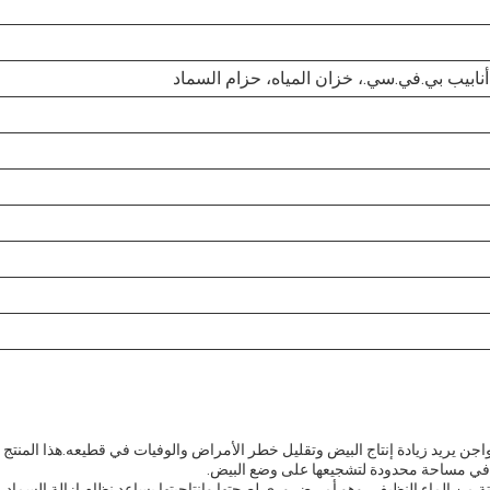
ابيب بي.في.سي.، خزان المياه، حزام السماد
اجن يريد زيادة إنتاج البيض وتقليل خطر الأمراض والوفيات في قطيعه.هذا المنتج
في مساحة محدودة لتشجيعها على وضع البيض.
ة من الماء النظيف، وهو أمر ضروري لصحتها وإنتاجيتها.يساعد نظام إزالة السماد