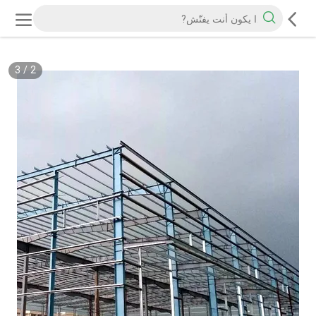
3
/
2