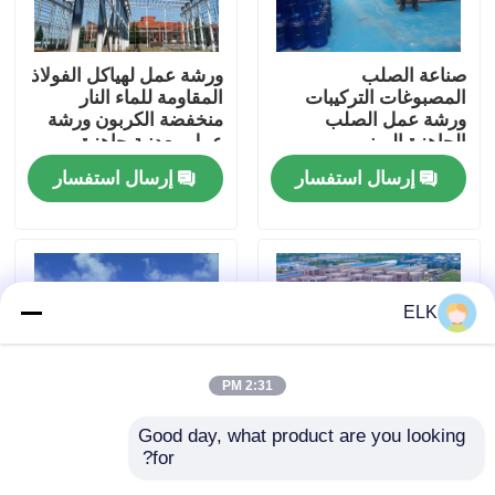
جولة في المصنع
صناعة الصلب
ورشة عمل لهياكل الفولاذ
المصبوغات التركيبات
المقاومة للماء النار
ورشة عمل الصلب
منخفضة الكربون ورشة
مراقبة الجودة
الجاهزة المبنى
عمل معدنية جاهزة
إرسال استفسار
إرسال استفسار
اتصل بنا
أخبار
ELK
القضايا
2:31 PM
اطلب اقتباس
Good day, what product are you looking 
for?
ورشة عمل هيكل فولاذي
هيكل ورشة العمل الصلبة
مستودع الهيكل الصلب
مخصص مع قواعد Q235
الصديقة للبيئة مع دعامة