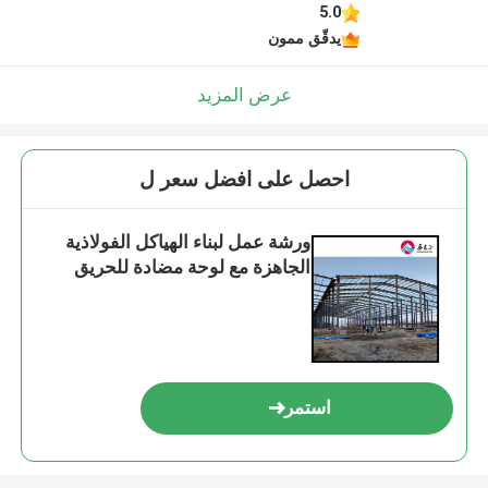
5.0
يدقّق ممون
عرض المزيد
احصل على افضل سعر ل
ورشة عمل لبناء الهياكل الفولاذية
الجاهزة مع لوحة مضادة للحريق
استمر