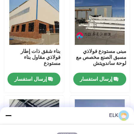
جولة في المصنع
مراقبة الجودة
مبنى مستودع فولاذي
بناء شقق ذات إطار
اتصل بنا
مسبق الصنع مخصص مع
فولاذي مقاول بناء
لوحة ساندويتش
مستودع
أخبار
إرسال استفسار
إرسال استفسار
القضايا
اطلب اقتباس
ELK
مستودع الهيكل الصلب