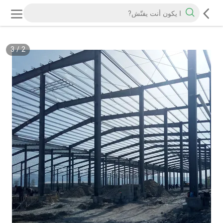
3
/
2