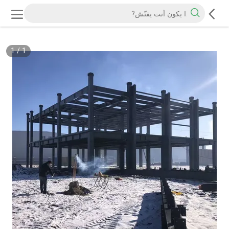
1
/
1