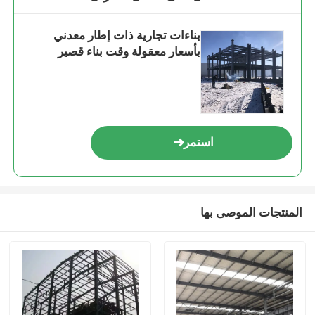
بناءات تجارية ذات إطار معدني
بأسعار معقولة وقت بناء قصير
استمر
المنتجات الموصى بها