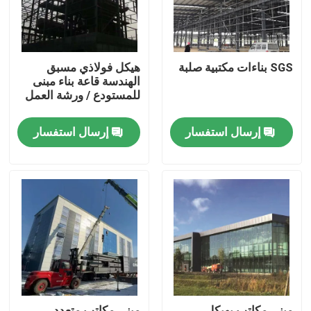
SGS بناءات مكتبية صلبة
هيكل فولاذي مسبق
الهندسة قاعة بناء مبنى
للمستودع / ورشة العمل
إرسال استفسار
إرسال استفسار
المنزل
المنتجات
حولنا
مبنى مكاتب بهيكل
مبنى مكاتب متعدد