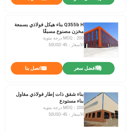
Q355b H بناء هيكل فولاذي بسمعة
مخزن مصنوع مسبقًا
MOQ：200 درجة مئوية
الأسعار：45-50USD
افضل سعر
اتصل بنا
المنزل
بناء شقق ذات إطار فولاذي مقاول
بناء مستودع
MOQ：200 درجة مئوية
المنتجات
الأسعار：45-50USD
حولنا