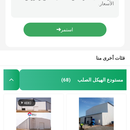
بناء هيكل فولاذي صديق للبيئة
ورشة الهياكل الفولاذية
صلبة جيدة مبنى مستودع مصنوع من قبل ODM بناء مستودع فولاذ
مستودع السقف المنحدر المباني المجهزة مسبقاً ورشة عمل للأسطول القابل لإعادة التدوير
مبنى الهيكل الصلب
ورشة عمل هيكل فولاذي مخصص مع قواعد Q235 H وشهادة ISO
الهيكل الصلب مع ألواح معزولة
مبنى مستودع من قبل
فئات أخرى منا
منزل مزرعة الماشية
مستودع الهيكل الصلب
(68)
مباني المكاتب ذات الإطار الفولاذي
معلق صلب هيكلي
قاعة المعارض الهيكل الصلب