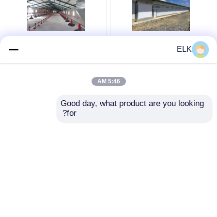
بيت مزرعة الحيوانات
H قسم الفولاذ علبة
ELK
الأليفة الصلبية الهيكل
الدجاج التجارية الهيكل
مزرعة الدواجن
الفولاذية المجهزة مسبقا
5:46 AM
افضل سعر
افضل سعر
Good day, what product are you looking 
for?
اتصل بنا
اتصل بنا
عرض المزيد
منزل
حول نا
اتصل بنا
Desktop Site
خريطة الموقع
سياسة الخصوصية