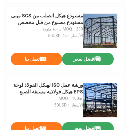
مستودع هيكل الصلب من SGS مبنى
مستودع مصنوع من قبل مخصص
MOQ：200 درجة مئوية
الأسعار：45-50USD
افضل سعر
اتصل بنا
ورشة عمل ISO لهيكل الفولاذ لوحة
EPS هيكل فولاذية مسبقة الصنع
MOQ：100㎡
الأسعار：50USD
افضل سعر
اتصل بنا