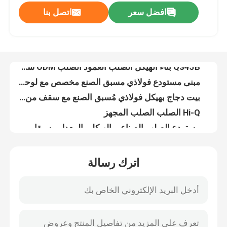
افضل سعر
اتصل بنا
طلاء المعادن ضد الصدأ ورشة عمل المباني المستودع المعدني المجهز ODM
Q345B بناء الهيكل الصلب العمود الصلب ODM شهادة CE
جولة في المصنع
مبنى مستودع فولاذي مسبق الصنع مخصص مع لوحة ساندويتش
بيت دجاج بهيكل فولاذي مُسبق الصنع مع سقف من ألواح الساندويتش
مراقبة الجودة
Hi-Q الصلب الصلب المجهز
مستودع الصلب الصناعي الهيكلي المعدل مسبقا
اتصل بنا
لوحة ساندويتش هيكل الفولاذ الخفيف مخزن ساخن DIP الغلاف
مبنى حاويات الفولاذ المجهزة مسبقاً حاويات الطائرات المعدنية المخصصة
أخبار
مباني المكاتب ذات الإطار الفولاذي المعتمد من قبل CE مع مقاومة الزلزال
الصلابة الجيدة الصلب المغلف معلق الصلب المقاوم للزلزال العالي هيكل الصلب المنزل
القضايا
اترك رسالة
بناء قاعة الصلب الحديثة بناء هيكل الصلب المقاوم للماء حسب الطلب
BV مقاومة الزلزال الهيكل الصلب ورشة عمل النافذة الألومنيوم
اطلب اقتباس
مقاومة للرياح المباني الصناعية المجهزة مسبقاً هيكل فولاذي
بناء مستودع هيكل فولاذي مخصص مع حزم قسم H
مستودع الهيكل الصلب
المباني المعدنية المخصصة للمساكن المرآب الهيكل الصلب للصناعات