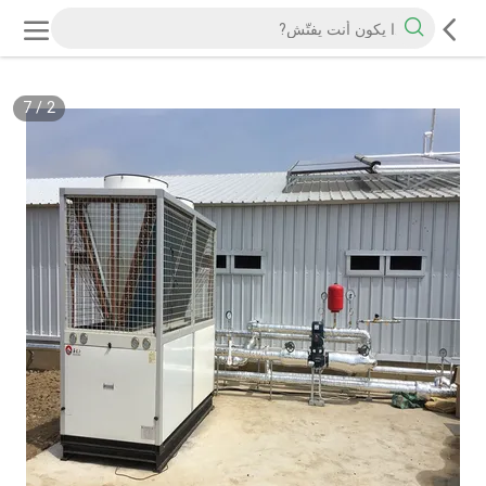
7
/
2