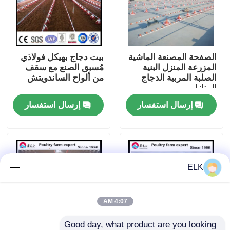
جولة في المصنع
الصفحة المصنعة الماشية
بيت دجاج بهيكل فولاذي
مراقبة الجودة
المزرعة المنزل البنية
مُسبق الصنع مع سقف
الصلبة المربية الدجاج
من ألواح الساندويتش
المنازل
اتصل بنا
إرسال استفسار
إرسال استفسار
أخبار
القضايا
ELK
اطلب اقتباس
4:07 AM
مستودع الهيكل الصلب
Good day, what product are you looking 