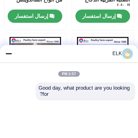
المنازل
إرسال استفسار
إرسال استفسار
جولة في المصنع
مراقبة الجودة
ELK
اتصل بنا
2:57 PM
أخبار
Good day, what product are you looking 
for?
بيت مزرعة الدجاج
منزل الدواجن الفولاذي
القضايا
المعزول من EPS مع
مع نوافذ متحركة وتهوية
نوافذ سبيكة الألومنيوم
اطلب اقتباس
إرسال استفسار
إرسال استفسار
مستودع الهيكل الصلب