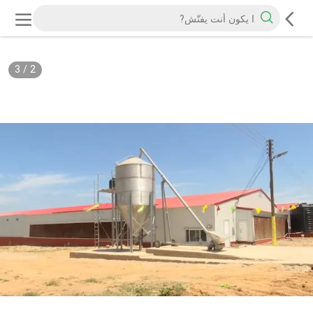
3
/
2