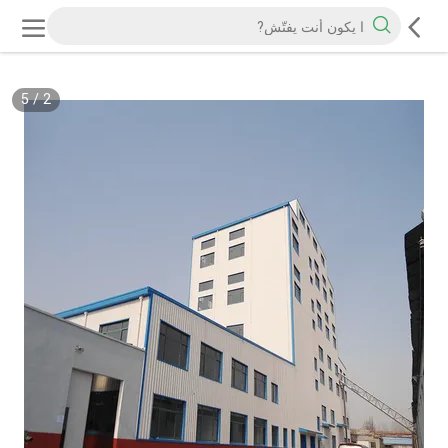
5
/
2