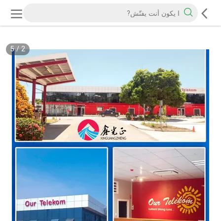
5
/
2