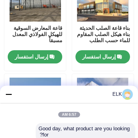
جولة في المصنع
بناء قاعة الصلب الحديثة
قاعة المعارض السوقية
بناء هيكل الصلب المقاوم
للهيكل الفولاذي المعدل
مراقبة الجودة
للماء حسب الطلب
مسبقاً
إرسال استفسار
إرسال استفسار
اتصل بنا
أخبار
ELK
القضايا
اطلب اقتباس
6:57 AM
Good day, what product are you looking 
مستودع الهيكل الصلب
for?
قاعة المعارض الهيكل
قاعة المعارض الهيكل