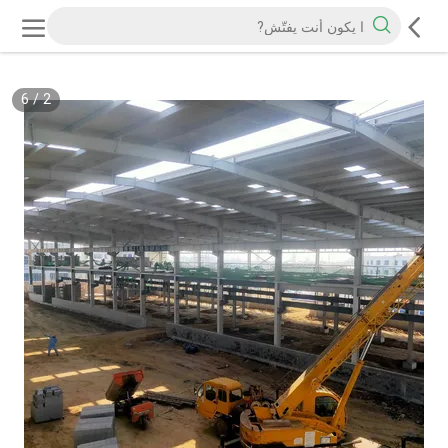
6
/
2