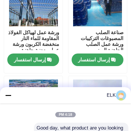
جولة في المصنع
صناعة الصلب
ورشة عمل لهياكل الفولاذ
مراقبة الجودة
المصبوغات التركيبات
المقاومة للماء النار
ورشة عمل الصلب
منخفضة الكربون ورشة
الجاهزة المبنى
عمل معدنية جاهزة
اتصل بنا
إرسال استفسار
إرسال استفسار
أخبار
القضايا
ELK
اطلب اقتباس
4:18 PM
مستودع الهيكل الصلب
Good day, what product are you looking 