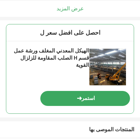
عرض المزيد
احصل على افضل سعر ل
الهيكل المعدني المغلف ورشة عمل
قسم H الصلب المقاومة للزلزال
القوية
استمر
المنتجات الموصى بها