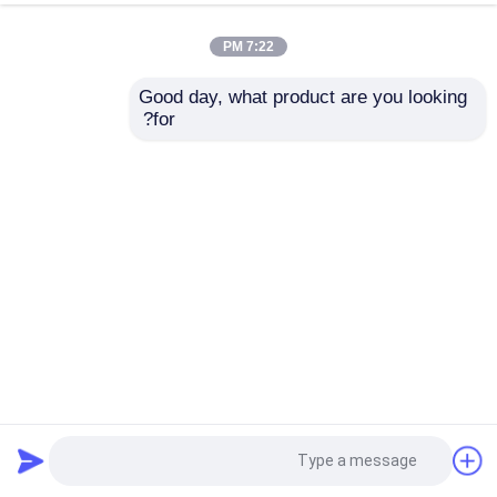
7:22 PM
Good day, what product are you looking 
for?
الهيكل المعدني المغلف ورشة عمل قسم H الصلب المقاومة
للزلزال القوية
ورشة الهياكل الفولاذية
2025-08-27