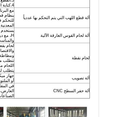
3.القطع بالليزر
4.كتابة الليزر والكسر المسيطر عليه
مع البرن
بنظام قط
آلة قطع اللهب التي يتم التحكم بها عددياً
للتحكم ف
المعدنية
يستخدم 
آلة لحام القوس الغارقة الآلية
H، مع د
والمناسب
لحام بقع
والاقتصاد
ومطاطة ا
لحام نقطة
اللحام م
يتطلب لح
جهاز ميك
آلة تصويب
أو الملت
في المقا
آلة حفر السطح CNC
العارض، 
الصناعا