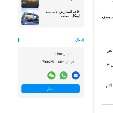
قاعة المعارض الأساسية
لهيكل الصلب
ج وصف
إتصال
ائص
إتصال:
Lisa
الهاتف ::
17806251160
: يتكون الإطار من أعمدة وأعمدة تحمل القوى العمودية والجانبية. عادةً ما تستخدم أعمدة الصلب الصلبة على شكل H ،
أكثر
اتصل