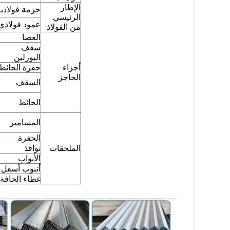
الإطار
حزمة فولاذية
الرئيسي
عمود فولاذي
من الفولاذ
العصا
سقف
البورلين
أجزاء
حفرة الحائط
الحاجز
السقف
الحائط
المسامير
الحفرة
الملحقات
نوافذ
الأبواب
أنبوب أسفل
غطاء الحافة