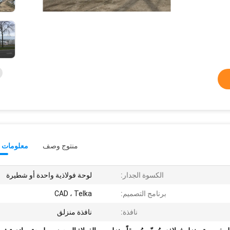
منتوج وصف
معلومات ت
الكسوة الجدار:
لوحة فولاذية واحدة أو شطيرة
برنامج التصميم:
CAD ، Telka
نافذة:
نافذة منزلق