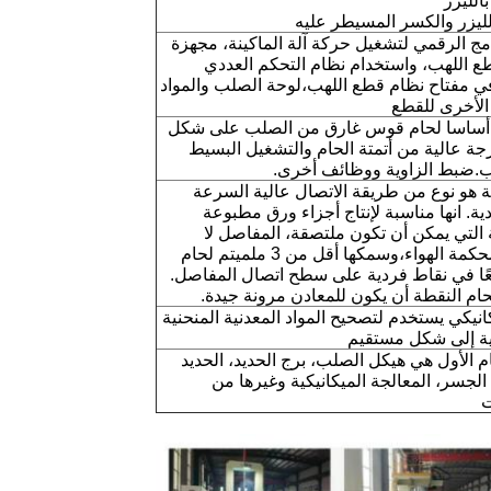
امج الرقمي لتشغيل حركة آلة الماكينة، مجهزة
ع اللهب، واستخدام نظام التحكم العددي
ي مفتاح نظام قطع اللهب،لوحة الصلب والمواد
 الأخرى للقطع
أساسا لحام قوس غارق من الصلب على شكل
رجة عالية من أتمتة الحام والتشغيل البسيط
.ضبط الزاوية ووظائف أخرى.
ة هو نوع من طريقة الاتصال عالية السرعة
ية. انها مناسبة لإنتاج أجزاء ورق مطبوعة
لتي يمكن أن تكون ملتصقة، المفاصل لا
تتطلب محكمة الهواء،وسمكها أقل من 3 ملميتم لحام
عًا في نقاط فردية على سطح اتصال المفاصل.
ام النقطة أن يكون للمعادن مرونة جيدة.
انيكي يستخدم لتصحيح المواد المعدنية المنحنية
وية إلى شكل مستقيم
م الأول هي هيكل الصلب، برج الحديد، الحديد
الجسر، المعالجة الميكانيكية وغيرها من
ت