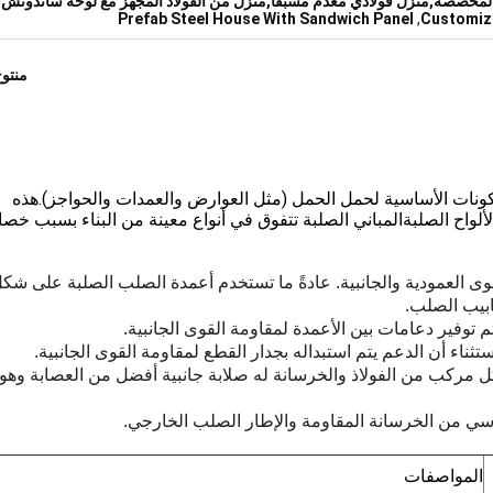
لمخصصة,منزل فولاذي مُعدّم مُسبقاً,منزل من الفولاذ المجهز مع لوحة ساندوتش
,
Prefab Steel House With Sandwich Panel
,
Customiz
منتو
مكونات الأساسية لحمل الحمل (مثل العوارض والعمدات والحواجز).هذه
واح الصلبةالمباني الصلبة تتفوق في أنواع معينة من البناء بسبب خص
ابيب الصلب.
م توفير دعامات بين الأعمدة لمقاومة القوى الجانبية.
ستثناء أن الدعم يتم استبداله بجدار القطع لمقاومة القوى الجانبية.
ل مركب من الفولاذ والخرسانة له صلابة جانبية أفضل من العصابة وهو 
اسي من الخرسانة المقاومة والإطار الصلب الخارجي.
المواصفات