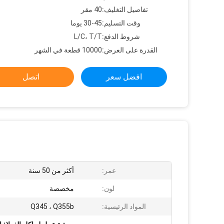
تفاصيل التغليف:
40 مقر
وقت التسليم:
30-45 يوما
شروط الدفع:
L/C، T/T
القدرة على العرض:
10000 قطعة في الشهر
افضل سعر
اتصل
عمر:
أكثر من 50 سنة
لون:
مخصصة
المواد الرئيسية:
Q345 ، Q355b