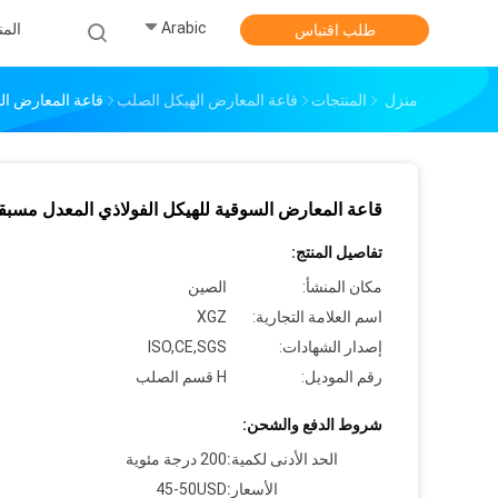
Arabic
الم
طلب اقتباس
منزل
المنتجات
قاعة المعارض الهيكل الصلب
قاعة المعارض الس
قاعة المعارض السوقية للهيكل الفولاذي المعدل مسبقاً
تفاصيل المنتج:
مكان المنشأ:
الصين
اسم العلامة التجارية:
XGZ
إصدار الشهادات:
ISO,CE,SGS
رقم الموديل:
H قسم الصلب
شروط الدفع والشحن:
الحد الأدنى لكمية:
200 درجة مئوية
الأسعار:
45-50USD