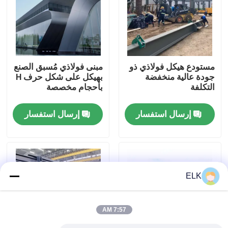
جولة في المصنع
مراقبة الجودة
مستودع هيكل فولاذي ذو
مبنى فولاذي مُسبق الصنع
جودة عالية منخفضة
بهيكل على شكل حرف H
التكلفة
بأحجام مخصصة
اتصل بنا
إرسال استفسار
إرسال استفسار
أخبار
القضايا
ELK
اطلب اقتباس
7:57 AM
مستودع الهيكل الصلب