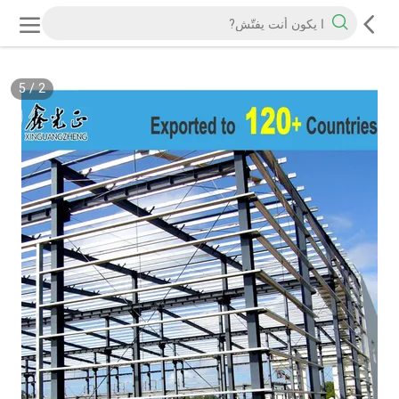
5
/
2