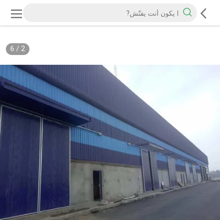
6
/
2