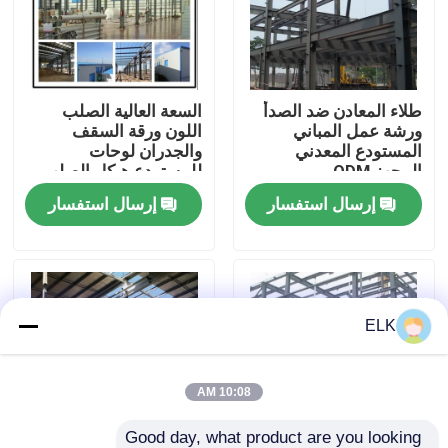
جولة في المصنع
طلاء المعادن ضد الصدأ
السعة العالية الصلب
مراقبة الجودة
ورشة عمل المباني
اللون ورقة السقف
المستودع المعدني
والجدران لوحات
المجهز ODM
للمستودع هيكل الصلب
اتصل بنا
إرسال استفسار
إرسال استفسار
أخبار
القضايا
ELK
اطلب اقتباس
10:08 AM
مستودع الهيكل الصلب
Good day, what product are you looking 