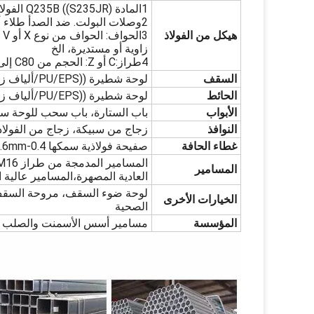
1المادة Q235B ((S235JR) الفولاذ
2وصلات البولت. ضد الصدأ طلاء أو غلفاني
هيكل من الفولاذ
3
زاوية أو مستديرة، الخ
4طراز:C أو Z: الحجم من C80 إلى C320، Z120 إلى Z300
السقف
لوحة شطيرة ((PU/EPS/ألياف زجاجية/صوف الشجر) أو بلاط فولاذي ملون
الحائط
لوحة شطيرة ((PU/EPS/ألياف زجاجية/صوف الشجر) أو بلاط فولاذي ملون
الأبواب
باب الستارة، باب سحب للوحة س
النوافذ
زجاج من سبيكة، زجاج من الفولاذ 
غطاء الحافة
صفيحة فولاذية سمكها 0.4-0.6mm
المسامير
العادية المصهرة،المسامير عالية ا
لوحة ضوء السقف، مروحة السقف، أ
الخيارات الأخرى
الصحية
المؤسسة
مسامير أسس الأسمنت والصلب