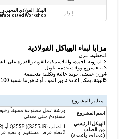
الهيكل الفولاذي المجهز,و
إبراز:
refabricated Workshop
مزايا لبناء الهياكل الفولاذية
1تخطيط مرن
2.المرونة الجيدة، والبلاستيكية القوية والقدرة على التشوه، مقاومة عالية للازمتات الزلزالية ومقاومة للريح
3.بناء سريع ووقت خدمة طويل
4وزن خفيف، جودة عالية وتكلفة منخفضة
5البيئة، يمكن إعادة تدوير المواد أو تدهورها بنسبة 100٪
معايير المشروع
ورشة عمل مصنوعة مسبقاً رخيصة 
اسم المشروع
مستودع مبنى معدني
الهيكل الرئيسي
1الصلب Q355B ((S355JR) أو Q235B ((S235JR) شكل H
من الصلب
2قطع عرض مستقيم أو قطع عرض متغير
(عمدات وأعمدة)