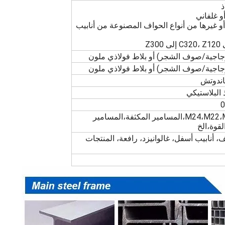
الحواف: الحواف من نوع X أو V أو غيرها من أنواع الحواف المصنوعة من أنابيب
اندوتش
البلاستيكي
المسامير المدمجة من طراز M24،M22،M16،المسامير المكثفة،المسامير
لقوة،الخ
نابيب أسفل، غالوانيزد، رافعة، المنتجات