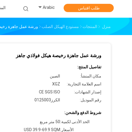
Arabic
الم
طلب اقتباس
منزل
المنتجات
مستودع الهيكل الصلب
ورشة عمل جاهزة رخيصة
ورشة عمل جاهزة رخيصة هيكل فولاذي جاهز
تفاصيل المنتج:
مكان المنشأ:
الصين
اسم العلامة التجارية:
XGZ
إصدار الشهادات:
CE SGS ISO
رقم الموديل:
الكرز0125003
شروط الدفع والشحن:
الحد الأدنى لكمية:
50 متر مربع
الأسعار:
USD 39.9-69.9 SQM