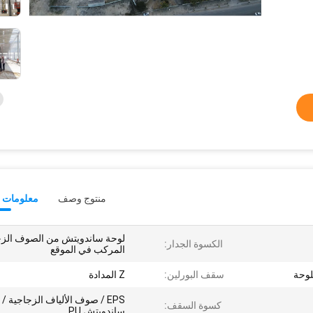
منتوج وصف
معلومات ت
لوحة ساندويتش من الصوف الز
الكسوة الجدار:
المركب في الموقع
لوحة
سقف البورلين:
Z المدادة
EPS / صوف الألياف الزجاجية /
كسوة السقف:
ساندويتش PU