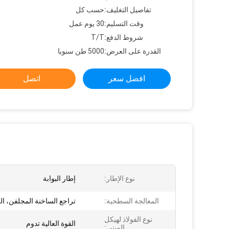
تفاصيل التغليف:
حسب كل
وقت التسليم:
30 يوم عمل
شروط الدفع:
T/T
القدرة على العرض:
5000 طن سنويا
افضل سعر
اتصل
نوع الإطار:
إطار البوابة
المعالجة السطحية:
تراجع الساخنة المجلفن، ال
نوع الفولاذ لهيكل
القوة العالية تدوم
المبنى: