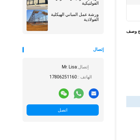
الفولتيكية
ورشة عمل المباني الهيكلية
الفولاذية
ج وصف
إتصال
إتصال:
Mr. Lisa
الهاتف ::
17806251160
اتصل