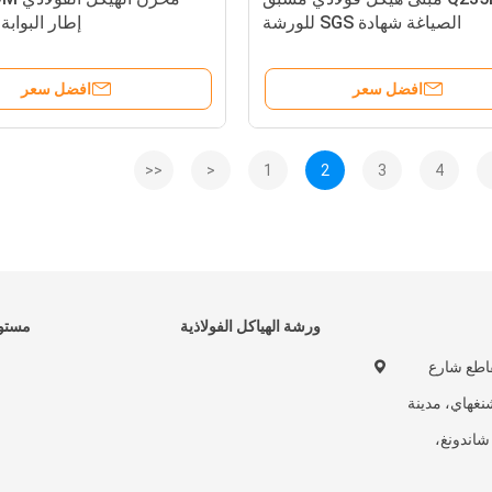
الصياغة شهادة SGS للورشة
إطار البواب
افضل سعر
افضل سعر
<<
<
1
2
3
4
ورشة الهياكل الفولاذية
مستود
تقاطع شارع
غهاي، مدينة
 شاندونغ،