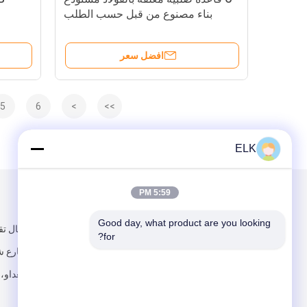
بناء مصنوع من قبل حسب الطلب
افضل سعر
5
6
>
>>
ELK
5:59 PM
البريد بنا
تبعتنا
Good day, what product are you looking 
300 متر شمال 
for?
شنغشن وشارع شن
بينغدو، تشينغداو،
الصين