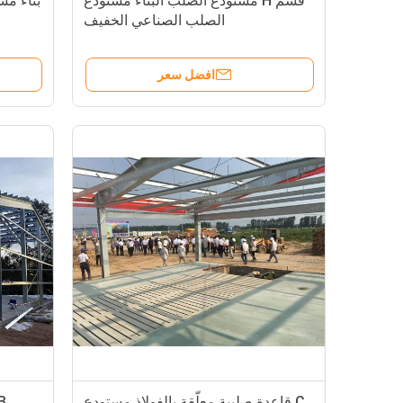
قسم H مستودع الصلب البناء مستودع
بناء مس
الصلب الصناعي الخفيف
افضل سعر
C قاعدة صلبية معلّقة بالفولاذ مستودع