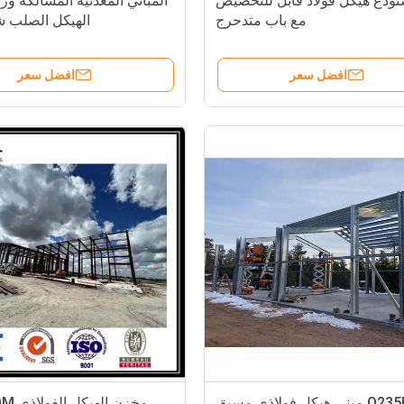
تودع هيكل فولاذ قابل للتخصيص
المباني المعدنية المسالكة و
مع باب متدحرج
الهيكل الصلب شها
افضل سعر
افضل سعر
Q235B مبنى هيكل فولاذي مسبق