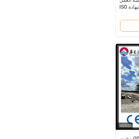
رشة العمل
دة ISO
مخزن الهيكل الفولاذي ODM مخزن