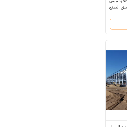
مستودع هيكل فولاذي Q355 مبنى