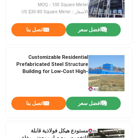
Installation
MOQ：100 Square Meter
الأسعار：US $30-80 Square Meter
جولة في المصنع
افضل سعر
اتصل بنا
مراقبة الجودة
اتصل بنا
Customizable Residential
Prefabricated Steel Structure
Building for Low-Cost High-
أخبار
Quality Construction
القضايا
افضل سعر
اتصل بنا
اطلب اقتباس
مستودع هيكل فولاذية قابلة
مستودع الهيكل الصلب
للتخصيص مع صلب معدني مغلف