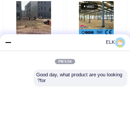
مباني مكاتب ذات إطار
Q355B مبنى مكتبية ذات
ELK
فولاذي مدلفن على
هيكل فولاذي متعدد
الساخن مستدامة قابلة
الطوابق
لإعادة التدوير
5:54 PM
افضل سعر
افضل سعر
Good day, what product are you looking 
for?
اتصل بنا
اتصل بنا
عرض المزيد