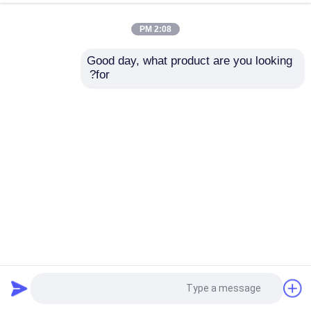
2:08 PM
Good day, what product are you looking 
for?
نظام قفص الدجاج للدجاج من طراز CE نظام تغذية علب للدواجن
نظام قفص الدجاج
2024-01-24