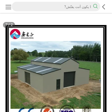
7
/
2