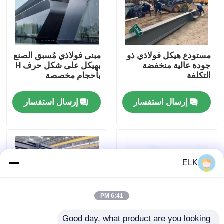
جولة في المصنع
مستودع هيكل فولاذي ذو
مبنى فولاذي مُسبق الصنع
مراقبة الجودة
جودة عالية منخفضة
بهيكل على شكل حرف H
التكلفة
بأحجام مخصصة
اتصل بنا
إرسال استفسار
إرسال استفسار
أخبار
القضايا
ELK
اطلب اقتباس
6:41 PM
مستودع الهيكل الصلب
Good day, what product are you looking 