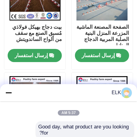
جولة في المصنع
الصفحة المصنعة الماشية
بيت دجاج بهيكل فولاذي
المزرعة المنزل البنية
مُسبق الصنع مع سقف
مراقبة الجودة
الصلبة المربية الدجاج
من ألواح الساندويتش
المنازل
إرسال استفسار
إرسال استفسار
اتصل بنا
أخبار
ELK
القضايا
5:37 AM
اطلب اقتباس
Good day, what product are you looking 
for?
مستودع الهيكل الصلب
بيت مزرعة الدجاج
منزل الدواجن الفولاذي