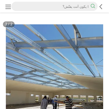
3
/
2