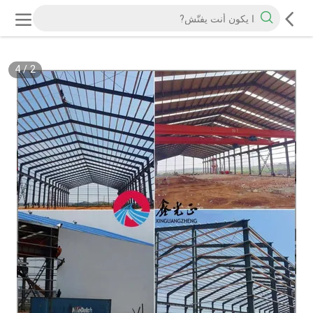
4
/
2