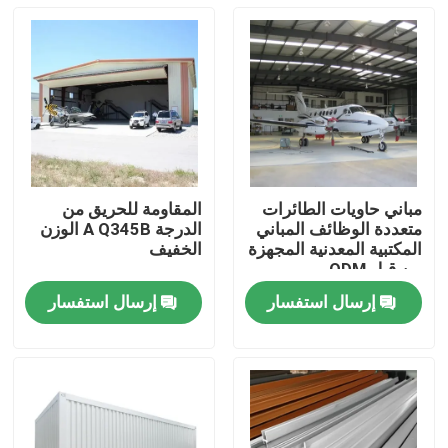
مباني حاويات الطائرات
المقاومة للحريق من
متعددة الوظائف المباني
الدرجة A Q345B الوزن
المكتبية المعدنية المجهزة
الخفيف
من قبل ODM
إرسال استفسار
إرسال استفسار
المنزل
المنتجات
حولنا