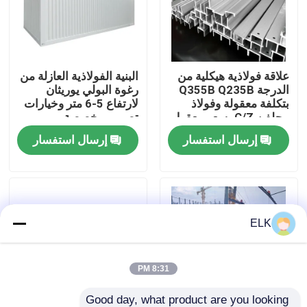
جولة في المصنع
علاقة فولاذية هيكلية من
البنية الفولاذية العازلة من
مراقبة الجودة
الدرجة Q355B Q235B
رغوة البولي يوريثان
بتكلفة معقولة وفولاذ
لارتفاع 5-6 متر وخيارات
مجلفن C/Z بسعر معقول
تصميم مخصصة
اتصل بنا
إرسال استفسار
إرسال استفسار
أخبار
القضايا
ELK
اطلب اقتباس
8:31 PM
مستودع الهيكل الصلب
Good day, what product are you looking 