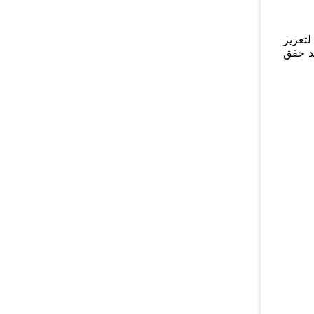
لتعزيز
د حقق