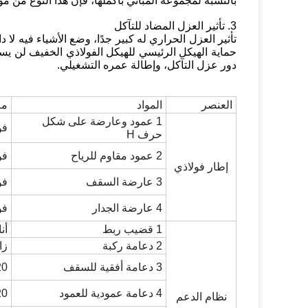
بالنسبة لمجموعة المباني بأكملها، فإن هذا النوع من مواد
3. تأثير العزل المضاد للتآكل
تأثير العزل الحراري له كبير جدًا، وضع الأشياء فيه لا
حماية الهيكل الرئيسي للهيكل الفولاذي الخفيف لن 
دور عزل التآكل، وإطالة عمره التشغيلي.
العنصر
المواد
مل
1 عمود وعارضة على شكل
فولاذ 55
حرف H
2 عمود مقاوم للرياح
فولاذ 55
إطار فولاذي
3 عارضة السقف
فول
4 عارضة الجدار
فول
1 قضيب ربط
أن
2 دعامة ركبة
زاوي
3 دعامة أفقية للسقف
φ20، قضيب فولاذ
4 دعامة عمودية للعمود
φ20، قضيب فولاذ
نظام الدعم