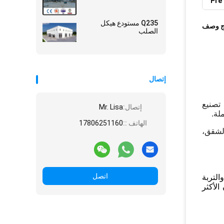
Pre
Q235 مستودع هيكل
ج وصف
الصلب
إتصال
تصنيع
إتصال:
Mr. Lisa
لة.
الهاتف ::
17806251160
الشقق،
اتصل
التربة
الأكثر