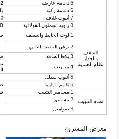
5 دعامة عارضة
Φ12 قضي
6 دعامة ركبة
زاوي
7 أنبوب غلاف
32*2.0
8 زاوية الجملون الفولاذية
5B
1 لوحة الحائط والسقف
صف
2 برغي التنصت الذاتي
السقف
3 بلاط الحافة
صف
والجدار
صف
نظام الحماية
4 مزاريب
لل
5 أنبوب سفلي
6 تقليم الزاوية
صف
1 مسامير التثبيت
فولا
2 مسامير
نظام التثبيت
3 صواميل
معرض المشروع