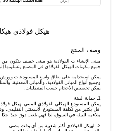
إبراز:
عقدة الصلب الهيكلية ISO,معلق صلب هيكلي تم تصميمه مسبقاً
هيكل فولاذي هيكلي ISO وصلة معلقة مثبتة 
وصف المنتج
مبنى الإنشاءات الفولاذية هو مبنى خفيف يتكون من 
جميع مكونات الهيكل الفولاذي في المصنع وتسليمها إلى 
يمكن استخدامه على نطاق واسع للمستودعات وورش الع
وجميع أنواع المباني الفولاذية، والمباني المعدنية، والمن
يمكن تخصيص الأحجام حسب المتطلبات.
1. حماية البيئة
يمكن للمستودع الهيكلي الفولاذي المبني بهيكل فولاذي 
أقل بكثير من تكلفة المستودع الأسمنتي التقليدي، وفي ه
ملاءمة للبيئة في السوق، لذا فهي تلعب دورًا جيدًا جدًا ف
2. الهيكل الفولاذي أكثر شعبية من أي وقت مضى