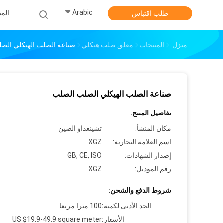
Arabic
الم
طلب اقتباس
منزل
المنتجات
معلق صلب هيكلي
صناعة الصلب الهيكلي الص
صناعة الصلب الهيكلي الصلب الصلب
تفاصيل المنتج:
مكان المنشأ:
تشينغداو الصين
اسم العلامة التجارية:
XGZ
إصدار الشهادات:
GB, CE, ISO
رقم الموديل:
XGZ
شروط الدفع والشحن:
الحد الأدنى لكمية:
100 مترا مربعا
الأسعار:
US $19.9-49.9 square meter