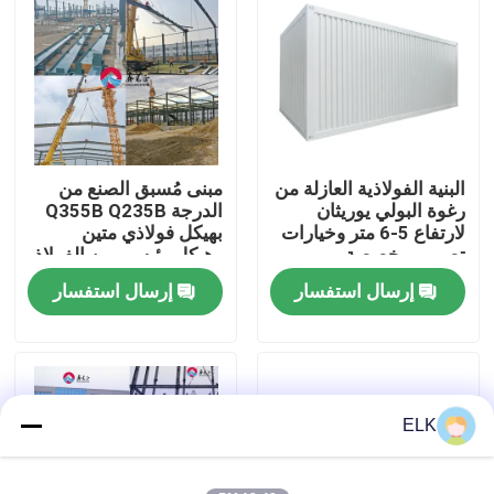
جولة في المصنع
مراقبة الجودة
البنية الفولاذية العازلة من
مبنى مُسبق الصنع من
اتصل بنا
رغوة البولي يوريثان
الدرجة Q355B Q235B
لارتفاع 5-6 متر وخيارات
بهيكل فولاذي متين
تصميم مخصصة
وهيكل رئيسي من الفولاذ
أخبار
H
إرسال استفسار
إرسال استفسار
القضايا
اطلب اقتباس
ELK
مستودع الهيكل الصلب