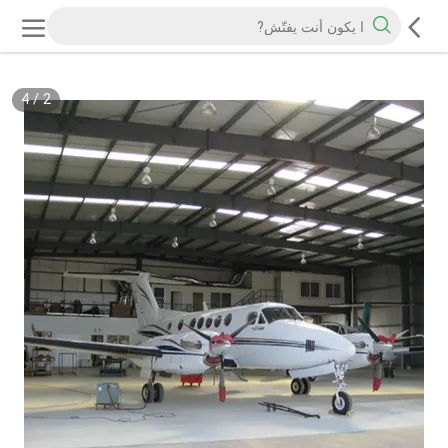
4
/
2