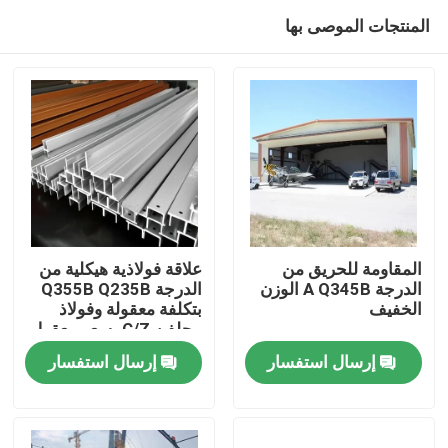
المنتجات الموصى بها
المقاومة للحريق من
علاقة فولاذية هيكلية من
الدرجة A Q345B الوزن
الدرجة Q355B Q235B
الخفيف
بتكلفة معقولة وفولاذ
المنزل
مجلفن C/Z بسعر معقول
إرسال استفسار
إرسال استفسار
المنتجات
حولنا